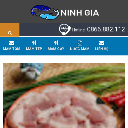
0866.882.112 .
Hotline:
MẮM TÔM
MẮM TÉP
MẮM CÁY
NƯỚC MẮM
LIÊN HỆ