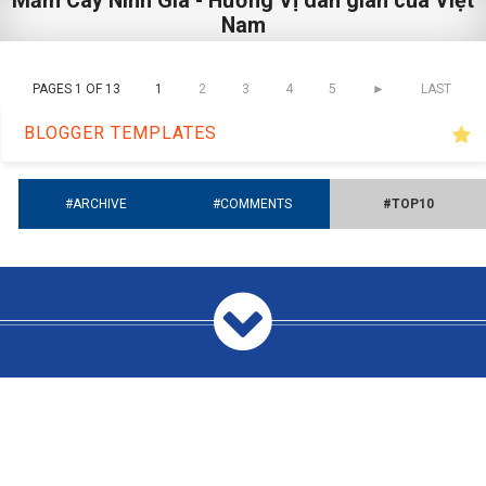
Mắm Cáy Ninh Gia - Hương Vị dân gian của Việt
Nam
PAGES 1 OF 13
1
2
3
4
5
►
LAST
BLOGGER TEMPLATES
#ARCHIVE
#COMMENTS
#TOP10