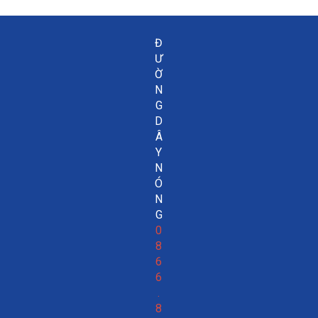
Đ
Ư
Ờ
N
G
D
Â
Y
N
Ó
N
G
0
8
6
6
.
8